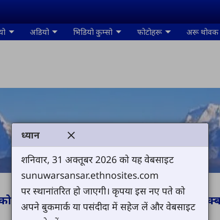
यो
अडियो
भिडियो कुम्सो
फोटोहरू
अरू थोवक
ध्यान
शनिवार, 31 अक्तूबर 2026 को यह वेबसाइट
sunuwarsansar.ethnosites.com
पर स्थानांतरित हो जाएगी। कृपया इस नए पते को
को सुनुवार आन रागीमी नेल्ल इन कली स्वागत बाक्ब
अपने बुकमार्क या पसंदीदा में सहेज लें और वेबसाइट