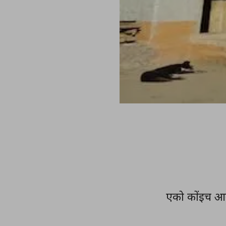
एको कोंइच आन