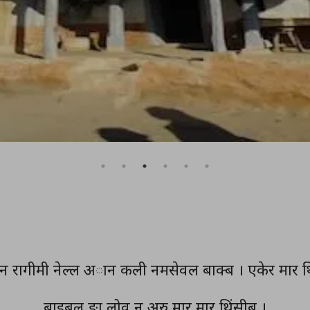
 रागीमी नेल्ल अान कली नमसेवल बाक्ब । एकेर मार थिं
बाइबल ङा लोव नु अरु मार मार थिंसीब ।