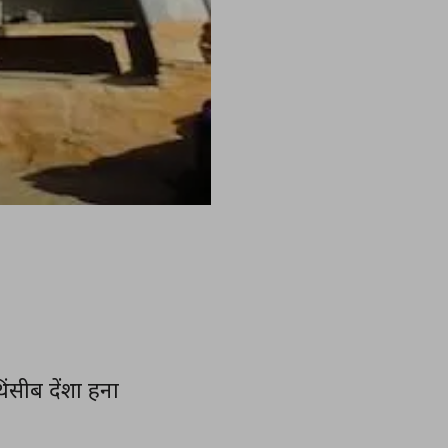
सीब देंशा हना