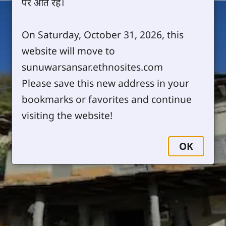
पर आते रहें।
On Saturday, October 31, 2026, this
website will move to
sunuwarsansar.ethnosites.com
Please save this new address in your
bookmarks or favorites and continue
visiting the website!
OK