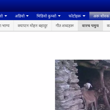
यो
अडियो
भिडियो कुम्सो
फोटोहरू
अरू थोवक
 भाग्य
क्याप्टन मोहन बहादुर
गीत शब्दहरू
वारच पमुय
क