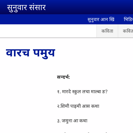
Skip to main content
सुनुवार संसार
सुनुवार आन खिं
भिडि
कविता
कविता
वारच पमुय
सन्दर्भ:
१. मारदे स्कुल लचा माल्बा ङ?
२.शिमी पाइमी आस कथा
३. जमुना आ कथा