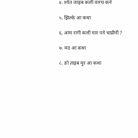
४. श्येत जाइब कली वारच कने
५. झिल्के आ कथा
६. आंम रागी कली मार पने चाप्नीनी ?
७. मद आ कथा
८. ङो ताइब मुर आ कथा