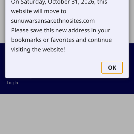
On Saturday, October 31, 2026, this
website will move to
sunuwarsansar.ethnosites.com
Share
Please save this new address in your
bookmarks or favorites and continue
visiting the website!
Footer
Contact
Copyright
Site map
OK
Privacy policy
Cookie settings
Log in