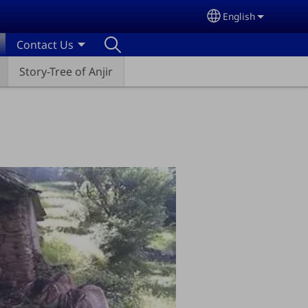
English
Select your lang
Contact Us
Story-Tree of Anjir