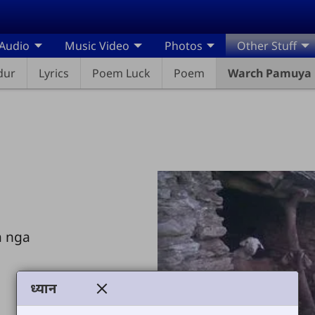
Audio
Music Video
Photos
Other Stuff
dur
Lyrics
Poem Luck
Poem
Warch Pamuya
a nga
ध्यान