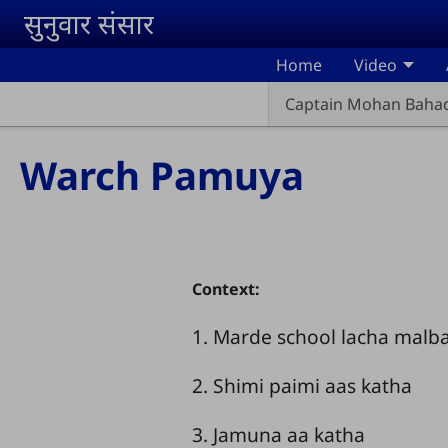
Skip to main content
सुनुवार संसार
Home
Video
Captain Mohan Baha
Warch Pamuya
Context:
1. Marde school lacha malb
2. Shimi paimi aas katha
3. Jamuna aa katha