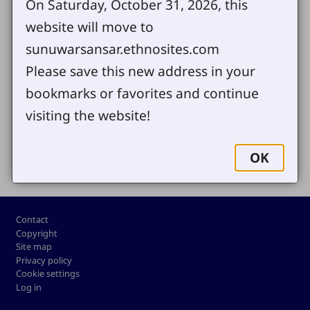
On Saturday, October 31, 2026, this
Captain Mohan Bahadur
(748 KB)
View
website will move to
sunuwarsansar.ethnosites.com
Please save this new address in your
Send us your comments or questions
bookmarks or favorites and continue
visiting the website!
Share
OK
Footer
Contact
Copyright
Site map
Privacy policy
Cookie settings
Log in