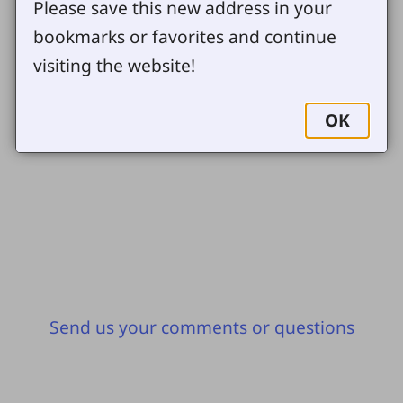
Please save this new address in your
गीत संगित
अन्य
bookmarks or favorites and continue
जानकारी
visiting the website!
अब
अडियो
भिडियो
तपाईहरूको
OK
आफ्नै भाषामा
Send us your comments or questions