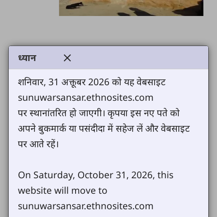
ध्यान
सुनुवार संसारमा तपाईहरू सबैलाई स्वागत छ ।
शनिवार, 31 अक्तूबर 2026 को यह वेबसाइट
sunuwarsansar.ethnosites.com
यो पेजले तपाईहरूलाई बिभिन्न बाइबलीय तथा
पर स्थानांतरित हो जाएगी। कृपया इस नए पते को
अन्य समाग्रीहरू
अपने बुकमार्क या पसंदीदा में सहेज लें और वेबसाइट
पर आते रहें।
आफ्ननै भाषामा प्राप्त गर्नलाई सहयोग गर्नेछ ।
On Saturday, October 31, 2026, this
धन्यवाद र पुन फेरि स्वागत छ ।
website will move to
sunuwarsansar.ethnosites.com